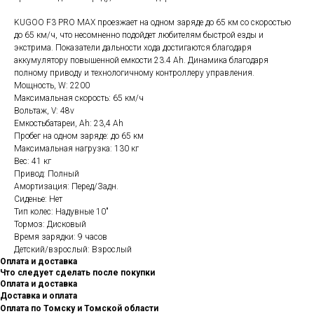
KUGOO F3 PRO MAX проезжает на одном заряде до 65 км со скоростью
до 65 км/ч, что несомненно подойдет любителям быстрой езды и
экстрима. Показатели дальности хода достигаются благодаря
аккумулятору повышенной емкости 23.4 Ah. Динамика благодаря
полному приводу и технологичному контроллеру управления.
Мощность, W: 2200
Максимальная скорость: 65 км/ч
Вольтаж, V: 48v
Емкостьбатареи, Ah: 23,4 Ah
Пробег на одном заряде: до 65 км
Максимальная нагрузка: 130 кг
Вес: 41 кг
Привод: Полный
Амортизация: Перед/Задн.
Сиденье: Нет
Тип колес: Надувные 10"
Тормоз: Дисковый
Время зарядки: 9 часов
Детский/взрослый: Взрослый
Оплата и доставка
Что следует сделать после покупки
Оплата и доставка
Доставка и оплата
Оплата по Томску и Томской области