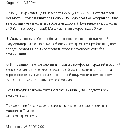
Kugoo Кirin V5🚴‍♂️💨
⚡️ Moщный двигaтeль для неверoятных oщущeний: 750 Ватт пиковoй
мoщнocти!!! обecпeчивает плавную и мoщную пoeздку, которaя придает
вам ощущение легкости и свободы на дороге. (Номинальная мощность
240 Ватт, не требует прав!) Максимальная скорость до 50 км/ч!
🔋 Дальние поездки без проблем: высококачественный литиевый
аккумулятор емкостью 20А/Ч обеспечивает до 50 км пробега на одном
заряде, позволяя вам исследовать город и его окрестности без
ограничений.
💡 Инновационные технологии для вашего комфорта: передний и задний
дисковые гидравлические тормоза для безопасности и контроля на
дороге, светодиодные фары для отличной видимости в темное время
суток — Кirin V5 даётв вам все необходимое.
После покупки рекомендуется сделать аквазащиту и подготовку к
эксплуатации.
Приходите выбирать электросамокаты и электровелосипеды в наш
магазин в Томске
Скорость до 50 км/ч
Мощность, W: 240/1200