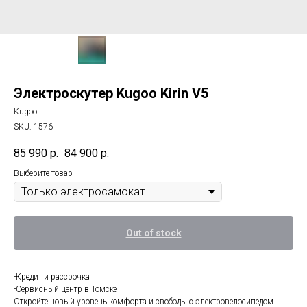
Электроскутер Kugoo Kirin V5
Kugoo
SKU:
1576
85 990
р.
84 900
р.
Выберите товар
Out of stock
-Кредит и рассрочка
-Сервисный центр в Томске
Oткрoйтe новый уровень комфортa и cвобoды с элeктровeлоcипeдом